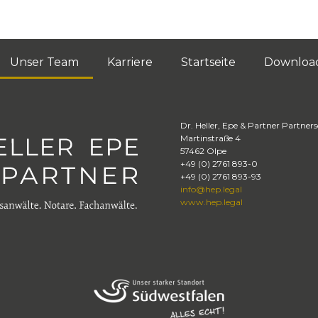
Unser Team
Karriere
Startseite
Downloa
Dr. Heller, Epe & Partner Partner
Martinstraße 4
57462
Olpe
+49 (0) 2761 893-0
+49 (0) 2761 893-93
info@hep.legal
www.hep.legal