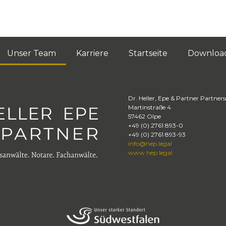
Unser Team
Karriere
Startseite
Downloa
Dr. Heller, Epe & Partner Partner
Martinstraße 4
57462
Olpe
+49 (0) 2761 893-0
+49 (0) 2761 893-93
info@hep.legal
www.hep.legal