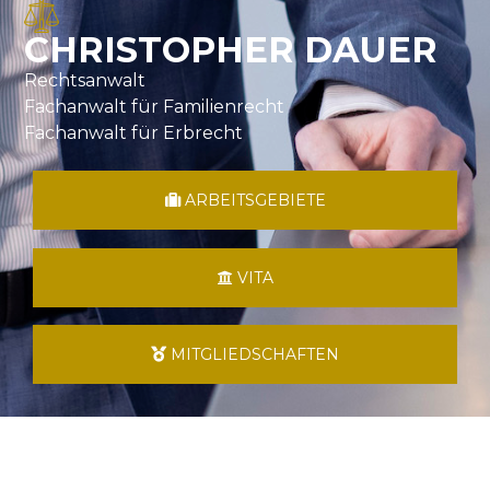
CHRISTOPHER DAUER
Rechtsanwalt
Fachanwalt für Familienrecht
Fachanwalt für Erbrecht
ARBEITSGEBIETE
VITA
MITGLIEDSCHAFTEN